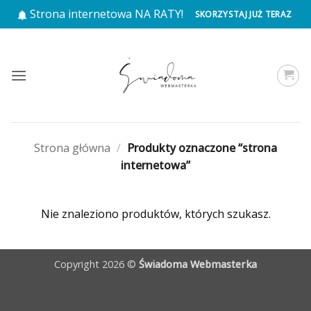
Przewiń
Strona internetowa NA RATY!
SKORZYSTAJ JUŻ TERAZ
do
zawartości
Strona główna
/
Produkty oznaczone “strona
internetowa”
Nie znaleziono produktów, których szukasz.
Copyright 2026 ©
Świadoma Webmasterka