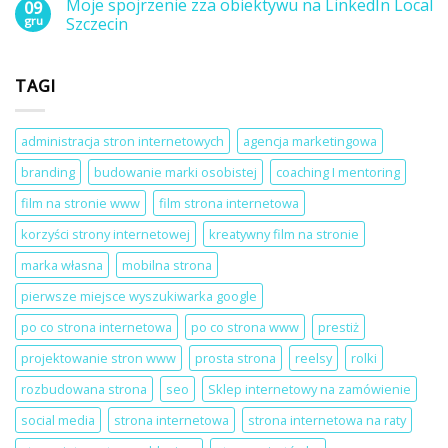
Moje spojrzenie zza obiektywu na LinkedIn Local
09
do
kursy
Masz
gru
Szczecin
za
około
pomocą
90
Brak
WooCommerce
sekund
komentarzy
w
na
do
WordPress?
TAGI
zrobienie
Moje
pierwszego
spojrzenie
wrażenia
zza
–
obiektywu
strona
na
administracja stron internetowych
agencja marketingowa
internetowa
LinkedIn
dla
Local
branding
budowanie marki osobistej
coaching I mentoring
salonu
Szczecin
beauty
film na stronie www
film strona internetowa
korzyści strony internetowej
kreatywny film na stronie
marka własna
mobilna strona
pierwsze miejsce wyszukiwarka google
po co strona internetowa
po co strona www
prestiż
projektowanie stron www
prosta strona
reelsy
rolki
rozbudowana strona
seo
Sklep internetowy na zamówienie
social media
strona internetowa
strona internetowa na raty