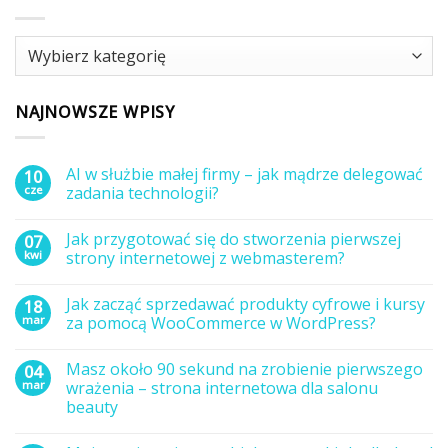
Kategorie
NAJNOWSZE WPISY
AI w służbie małej firmy – jak mądrze delegować
10
cze
zadania technologii?
Brak
komentarzy
Jak przygotować się do stworzenia pierwszej
07
do
AI
kwi
strony internetowej z webmasterem?
w
służbie
Brak
małej
komentarzy
Jak zacząć sprzedawać produkty cyfrowe i kursy
18
firmy
do
–
Jak
mar
za pomocą WooCommerce w WordPress?
jak
przygotować
mądrze
się
Brak
delegować
do
komentarzy
Masz około 90 sekund na zrobienie pierwszego
04
zadania
stworzenia
do
technologii?
pierwszej
Jak
mar
wrażenia – strona internetowa dla salonu
strony
zacząć
beauty
internetowej
sprzedawać
z
produkty
Brak
webmasterem?
cyfrowe
komentarzy
i