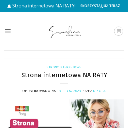
Przewiń
Strona internetowa NA RATY!
SKORZYSTAJ JUŻ TERAZ
do
zawartości
STRONY INTERNETOWE
Strona internetowa NA RATY
OPUBLIKOWANO NA
13 LIPCA, 2023
PRZEZ
NIKOLA