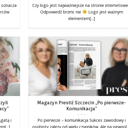
u oznacza
Czy logo jest najważniejsze na stronie internetowe
orców
Odpowiedź brzmi: nie
Logo jest ważnym
elementem[...]
zyli
Magazyn Prestiż Szczecin „Po pierwsze-
acy”
Komunikacja”
Agatą i
Po pierwsze – komunikacja Sukces zawodowy i
m[...]
osobisty zależy od wielu czynników. Ale na pewno[..