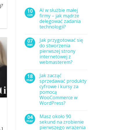
j?
AI w służbie małej
10
cze
firmy – jak mądrze
delegować zadania
technologii?
Brak
komentarzy
Jak przygotować się
07
do
AI
kwi
do stworzenia
w
pierwszej strony
służbie
małej
internetowej z
firmy
webmasterem?
–
jak
Brak
mądrze
komentarzy
delegować
Jak zacząć
18
do
zadania
Jak
mar
sprzedawać produkty
technologii?
przygotować
cyfrowe i kursy za
się
do
pomocą
stworzenia
WooCommerce w
pierwszej
strony
WordPress?
internetowej
Brak
z
komentarzy
webmasterem?
Masz około 90
04
do
Jak
mar
sekund na zrobienie
zacząć
pierwszego wrażenia
sprzedawać
.]