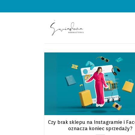
Przewiń
do
zawartości
Czy brak sklepu na Instagramie i F
oznacza koniec sprzedaży?