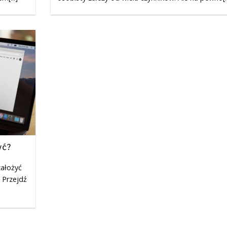
yć?
założyć
 Przejdź