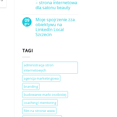
produkty
– strona internetowa
cyfrowe
dla salonu beauty
i
kursy
Brak
za
komentarzy
pomocą
Moje spojrzenie zza
09
do
WooCommerce
Masz
gru
obiektywu na
w
około
WordPress?
LinkedIn Local
90
sekund
Szczecin
na
zrobienie
Brak
pierwszego
komentarzy
do
wrażenia
TAGI
Moje
–
spojrzenie
strona
zza
internetowa
obiektywu
dla
na
salonu
administracja stron
LinkedIn
beauty
internetowych
Local
Szczecin
agencja marketingowa
branding
budowanie marki osobistej
coaching I mentoring
film na stronie www