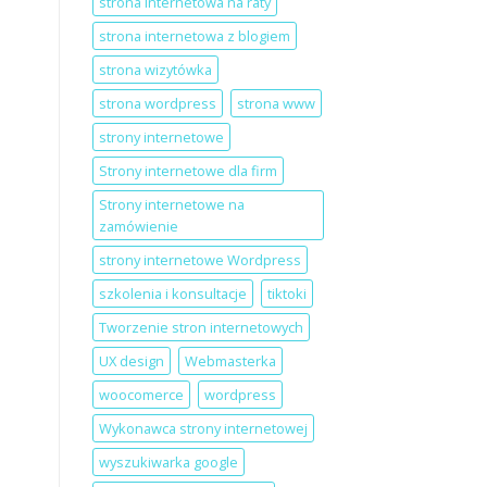
strona internetowa na raty
strona internetowa z blogiem
strona wizytówka
strona wordpress
strona www
strony internetowe
Strony internetowe dla firm
Strony internetowe na
zamówienie
strony internetowe Wordpress
szkolenia i konsultacje
tiktoki
Tworzenie stron internetowych
UX design
Webmasterka
woocomerce
wordpress
Wykonawca strony internetowej
wyszukiwarka google