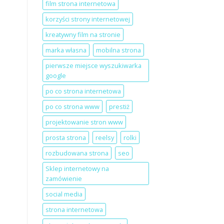
film strona internetowa
korzyści strony internetowej
kreatywny film na stronie
marka własna
mobilna strona
pierwsze miejsce wyszukiwarka
google
po co strona internetowa
po co strona www
prestiż
projektowanie stron www
prosta strona
reelsy
rolki
rozbudowana strona
seo
Sklep internetowy na
zamówienie
social media
strona internetowa