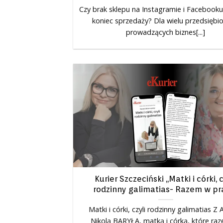
Czy brak sklepu na Instagramie i Facebook
koniec sprzedaży? Dla wielu przedsiębi
prowadzących biznes[...]
Kurier Szczeciński „Matki i córki, c
rodzinny galimatias- Razem w pr
Matki i córki, czyli rodzinny galimatias Z 
Nikolą BARYŁĄ, matką i córką, które raze