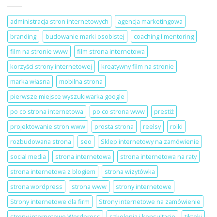
wrażenia
zza
–
obiektywu
strona
na
administracja stron internetowych
agencja marketingowa
internetowa
LinkedIn
dla
Local
branding
budowanie marki osobistej
coaching I mentoring
salonu
Szczecin
beauty
film na stronie www
film strona internetowa
korzyści strony internetowej
kreatywny film na stronie
marka własna
mobilna strona
pierwsze miejsce wyszukiwarka google
po co strona internetowa
po co strona www
prestiż
projektowanie stron www
prosta strona
reelsy
rolki
rozbudowana strona
seo
Sklep internetowy na zamówienie
social media
strona internetowa
strona internetowa na raty
strona internetowa z blogiem
strona wizytówka
strona wordpress
strona www
strony internetowe
Strony internetowe dla firm
Strony internetowe na zamówienie
strony internetowe Wordpress
szkolenia i konsultacje
tiktoki