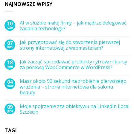
NAJNOWSZE WPISY
AI w służbie małej firmy – jak mądrze delegować
10
cze
zadania technologii?
Brak
komentarzy
Jak przygotować się do stworzenia pierwszej
07
do
AI
kwi
strony internetowej z webmasterem?
w
służbie
Brak
małej
komentarzy
Jak zacząć sprzedawać produkty cyfrowe i kursy
18
firmy
do
–
Jak
mar
za pomocą WooCommerce w WordPress?
jak
przygotować
mądrze
się
Brak
delegować
do
komentarzy
Masz około 90 sekund na zrobienie pierwszego
04
zadania
stworzenia
do
technologii?
pierwszej
Jak
mar
wrażenia – strona internetowa dla salonu
strony
zacząć
beauty
internetowej
sprzedawać
z
produkty
Brak
webmasterem?
cyfrowe
komentarzy
i
Moje spojrzenie zza obiektywu na LinkedIn Local
09
do
kursy
Masz
gru
Szczecin
za
około
pomocą
90
Brak
WooCommerce
sekund
komentarzy
w
na
do
WordPress?
TAGI
zrobienie
Moje
pierwszego
spojrzenie