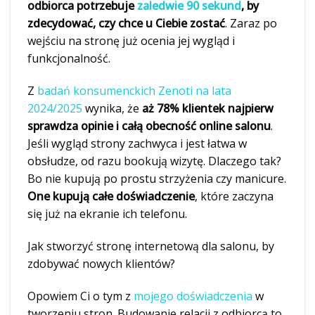
odbiorca potrzebuje
zaledwie 90 sekund
, by
zdecydować, czy chce u Ciebie zostać
. Zaraz po
wejściu na stronę już ocenia jej wygląd i
funkcjonalność.
Z
badań konsumenckich Zenoti na lata
2024/2025
wynika, że
aż 78% klientek najpierw
sprawdza opinie i całą obecność online salonu
.
Jeśli wygląd strony zachwyca i jest łatwa w
obsłudze, od razu bookują wizytę. Dlaczego tak?
Bo nie kupują po prostu strzyżenia czy manicure.
One kupują całe doświadczenie
, które zaczyna
się już na ekranie ich telefonu.
Jak stworzyć stronę internetową dla salonu, by
zdobywać nowych klientów?
Opowiem Ci o tym z
mojego doświadczenia
w
tworzeniu stron. Budowanie relacji z odbiorcą to