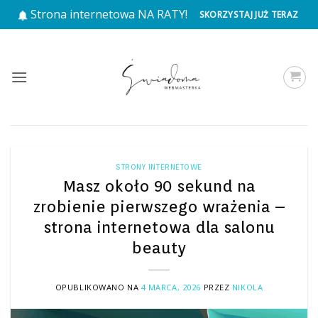
Przewiń
Strona internetowa NA RATY!
SKORZYSTAJ JUŻ TERAZ
do
zawartości
STRONY INTERNETOWE
Masz około 90 sekund na
zrobienie pierwszego wrażenia –
strona internetowa dla salonu
beauty
OPUBLIKOWANO NA
4 MARCA, 2026
PRZEZ
NIKOLA