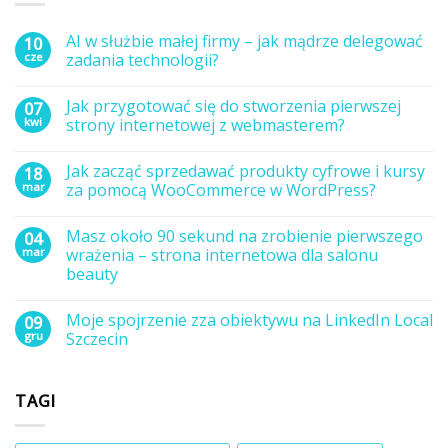
AI w służbie małej firmy – jak mądrze delegować
10
cze
zadania technologii?
Brak
komentarzy
Jak przygotować się do stworzenia pierwszej
07
do
AI
kwi
strony internetowej z webmasterem?
w
służbie
Brak
małej
komentarzy
Jak zacząć sprzedawać produkty cyfrowe i kursy
18
firmy
do
–
Jak
mar
za pomocą WooCommerce w WordPress?
jak
przygotować
mądrze
się
Brak
delegować
do
komentarzy
Masz około 90 sekund na zrobienie pierwszego
04
zadania
stworzenia
do
technologii?
pierwszej
Jak
mar
wrażenia – strona internetowa dla salonu
strony
zacząć
beauty
internetowej
sprzedawać
z
produkty
Brak
webmasterem?
cyfrowe
komentarzy
i
Moje spojrzenie zza obiektywu na LinkedIn Local
09
do
kursy
Masz
gru
Szczecin
za
około
pomocą
90
Brak
WooCommerce
sekund
komentarzy
w
na
do
WordPress?
TAGI
zrobienie
Moje
pierwszego
spojrzenie
wrażenia
zza
–
obiektywu