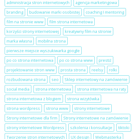
strona
na
administracja stron internetowych
agencja marketingowa
internetowa
LinkedIn
dla
Local
branding
budowanie marki osobistej
coaching I mentoring
salonu
Szczecin
beauty
film na stronie www
film strona internetowa
korzyści strony internetowej
kreatywny film na stronie
marka własna
mobilna strona
pierwsze miejsce wyszukiwarka google
po co strona internetowa
po co strona www
prestiż
projektowanie stron www
prosta strona
reelsy
rolki
rozbudowana strona
seo
Sklep internetowy na zamówienie
social media
strona internetowa
strona internetowa na raty
strona internetowa z blogiem
strona wizytówka
strona wordpress
strona www
strony internetowe
Strony internetowe dla firm
Strony internetowe na zamówienie
strony internetowe Wordpress
szkolenia i konsultacje
tiktoki
Tworzenie stron internetowych
UX design
Webmasterka