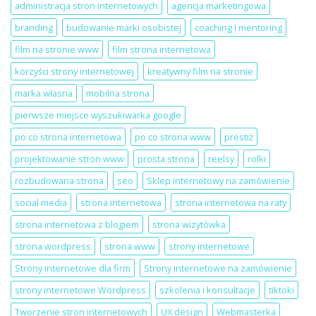
strona
na
administracja stron internetowych
agencja marketingowa
internetowa
LinkedIn
dla
Local
branding
budowanie marki osobistej
coaching I mentoring
salonu
Szczecin
beauty
film na stronie www
film strona internetowa
korzyści strony internetowej
kreatywny film na stronie
marka własna
mobilna strona
pierwsze miejsce wyszukiwarka google
po co strona internetowa
po co strona www
prestiż
projektowanie stron www
prosta strona
reelsy
rolki
rozbudowana strona
seo
Sklep internetowy na zamówienie
social media
strona internetowa
strona internetowa na raty
strona internetowa z blogiem
strona wizytówka
strona wordpress
strona www
strony internetowe
Strony internetowe dla firm
Strony internetowe na zamówienie
strony internetowe Wordpress
szkolenia i konsultacje
tiktoki
Tworzenie stron internetowych
UX design
Webmasterka