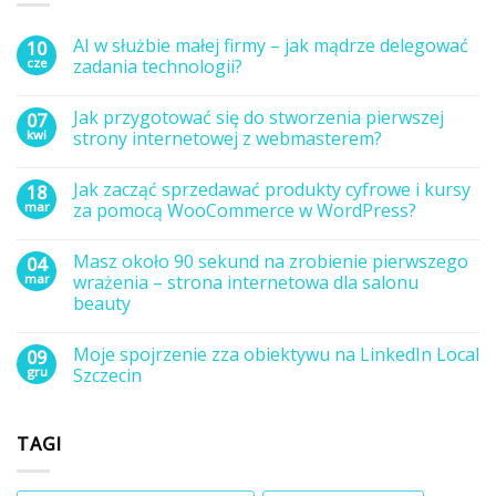
AI w służbie małej firmy – jak mądrze delegować
10
cze
zadania technologii?
Brak
komentarzy
Jak przygotować się do stworzenia pierwszej
07
do
AI
kwi
strony internetowej z webmasterem?
w
służbie
Brak
małej
komentarzy
Jak zacząć sprzedawać produkty cyfrowe i kursy
18
firmy
do
–
Jak
mar
za pomocą WooCommerce w WordPress?
jak
przygotować
mądrze
się
Brak
delegować
do
komentarzy
Masz około 90 sekund na zrobienie pierwszego
04
zadania
stworzenia
do
technologii?
pierwszej
Jak
mar
wrażenia – strona internetowa dla salonu
strony
zacząć
beauty
internetowej
sprzedawać
z
produkty
Brak
webmasterem?
cyfrowe
komentarzy
i
Moje spojrzenie zza obiektywu na LinkedIn Local
09
do
kursy
Masz
gru
Szczecin
za
około
pomocą
90
Brak
WooCommerce
sekund
komentarzy
w
na
do
WordPress?
TAGI
zrobienie
Moje
pierwszego
spojrzenie
wrażenia
zza
–
obiektywu