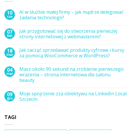
AI w służbie małej firmy – jak mądrze delegować
10
cze
zadania technologii?
Brak
komentarzy
Jak przygotować się do stworzenia pierwszej
07
do
AI
kwi
strony internetowej z webmasterem?
w
służbie
Brak
małej
komentarzy
Jak zacząć sprzedawać produkty cyfrowe i kursy
18
firmy
do
–
Jak
mar
za pomocą WooCommerce w WordPress?
jak
przygotować
mądrze
się
Brak
delegować
do
komentarzy
Masz około 90 sekund na zrobienie pierwszego
04
zadania
stworzenia
do
technologii?
pierwszej
Jak
mar
wrażenia – strona internetowa dla salonu
strony
zacząć
beauty
internetowej
sprzedawać
z
produkty
Brak
webmasterem?
cyfrowe
komentarzy
i
Moje spojrzenie zza obiektywu na LinkedIn Local
09
do
kursy
Masz
gru
Szczecin
za
około
pomocą
90
Brak
WooCommerce
sekund
komentarzy
w
na
do
WordPress?
TAGI
zrobienie
Moje
pierwszego
spojrzenie
wrażenia
zza
–
obiektywu