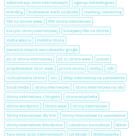
strona
na
administracja stron internetowych
agencja marketingowa
internetowa
LinkedIn
dla
Local
branding
budowanie marki osobistej
coaching I mentoring
salonu
Szczecin
beauty
film na stronie www
film strona internetowa
korzyści strony internetowej
kreatywny film na stronie
marka własna
mobilna strona
pierwsze miejsce wyszukiwarka google
po co strona internetowa
po co strona www
prestiż
projektowanie stron www
prosta strona
reelsy
rolki
rozbudowana strona
seo
Sklep internetowy na zamówienie
social media
strona internetowa
strona internetowa na raty
strona internetowa z blogiem
strona wizytówka
strona wordpress
strona www
strony internetowe
Strony internetowe dla firm
Strony internetowe na zamówienie
strony internetowe Wordpress
szkolenia i konsultacje
tiktoki
Tworzenie stron internetowych
UX design
Webmasterka