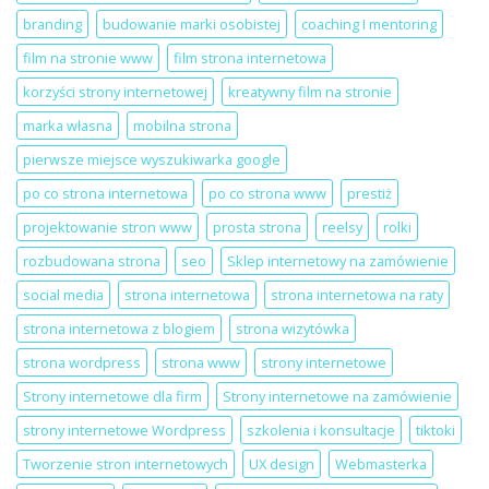
dla
Local
branding
budowanie marki osobistej
coaching I mentoring
salonu
Szczecin
beauty
film na stronie www
film strona internetowa
korzyści strony internetowej
kreatywny film na stronie
marka własna
mobilna strona
pierwsze miejsce wyszukiwarka google
po co strona internetowa
po co strona www
prestiż
projektowanie stron www
prosta strona
reelsy
rolki
rozbudowana strona
seo
Sklep internetowy na zamówienie
social media
strona internetowa
strona internetowa na raty
strona internetowa z blogiem
strona wizytówka
strona wordpress
strona www
strony internetowe
Strony internetowe dla firm
Strony internetowe na zamówienie
strony internetowe Wordpress
szkolenia i konsultacje
tiktoki
Tworzenie stron internetowych
UX design
Webmasterka