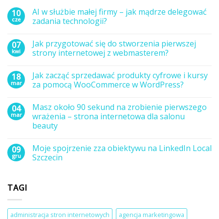
AI w służbie małej firmy – jak mądrze delegować
10
cze
zadania technologii?
Brak
komentarzy
Jak przygotować się do stworzenia pierwszej
07
do
AI
kwi
strony internetowej z webmasterem?
w
służbie
Brak
małej
komentarzy
Jak zacząć sprzedawać produkty cyfrowe i kursy
18
firmy
do
–
Jak
mar
za pomocą WooCommerce w WordPress?
jak
przygotować
mądrze
się
Brak
delegować
do
komentarzy
Masz około 90 sekund na zrobienie pierwszego
04
zadania
stworzenia
do
technologii?
pierwszej
Jak
mar
wrażenia – strona internetowa dla salonu
strony
zacząć
beauty
internetowej
sprzedawać
z
produkty
Brak
webmasterem?
cyfrowe
komentarzy
i
Moje spojrzenie zza obiektywu na LinkedIn Local
09
do
kursy
Masz
gru
Szczecin
za
około
pomocą
90
Brak
WooCommerce
sekund
komentarzy
w
na
do
WordPress?
TAGI
zrobienie
Moje
pierwszego
spojrzenie
wrażenia
zza
–
obiektywu
strona
na
administracja stron internetowych
agencja marketingowa
internetowa
LinkedIn