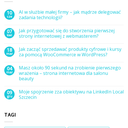
AI w służbie małej firmy – jak mądrze delegować
10
cze
zadania technologii?
Brak
komentarzy
Jak przygotować się do stworzenia pierwszej
07
do
AI
kwi
strony internetowej z webmasterem?
w
służbie
Brak
małej
komentarzy
Jak zacząć sprzedawać produkty cyfrowe i kursy
18
firmy
do
–
Jak
mar
za pomocą WooCommerce w WordPress?
jak
przygotować
mądrze
się
Brak
delegować
do
komentarzy
Masz około 90 sekund na zrobienie pierwszego
04
zadania
stworzenia
do
technologii?
pierwszej
Jak
mar
wrażenia – strona internetowa dla salonu
strony
zacząć
beauty
internetowej
sprzedawać
z
produkty
Brak
webmasterem?
cyfrowe
komentarzy
i
Moje spojrzenie zza obiektywu na LinkedIn Local
09
do
kursy
Masz
gru
Szczecin
za
około
pomocą
90
Brak
WooCommerce
sekund
komentarzy
w
na
do
WordPress?
TAGI
zrobienie
Moje
pierwszego
spojrzenie
wrażenia
zza
–
obiektywu