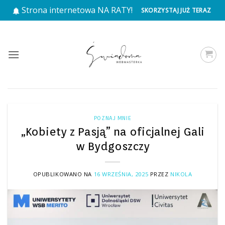
Przewiń
Strona internetowa NA RATY!
SKORZYSTAJ JUŻ TERAZ
do
zawartości
POZNAJ MNIE
„Kobiety z Pasją” na oficjalnej Gali
w Bydgoszczy
OPUBLIKOWANO NA
16 WRZEŚNIA, 2025
PRZEZ
NIKOLA