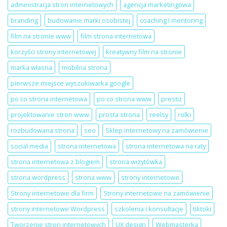
strona
na
administracja stron internetowych
agencja marketingowa
internetowa
LinkedIn
dla
Local
branding
budowanie marki osobistej
coaching I mentoring
salonu
Szczecin
beauty
film na stronie www
film strona internetowa
korzyści strony internetowej
kreatywny film na stronie
marka własna
mobilna strona
pierwsze miejsce wyszukiwarka google
po co strona internetowa
po co strona www
prestiż
projektowanie stron www
prosta strona
reelsy
rolki
rozbudowana strona
seo
Sklep internetowy na zamówienie
social media
strona internetowa
strona internetowa na raty
strona internetowa z blogiem
strona wizytówka
strona wordpress
strona www
strony internetowe
Strony internetowe dla firm
Strony internetowe na zamówienie
strony internetowe Wordpress
szkolenia i konsultacje
tiktoki
Tworzenie stron internetowych
UX design
Webmasterka