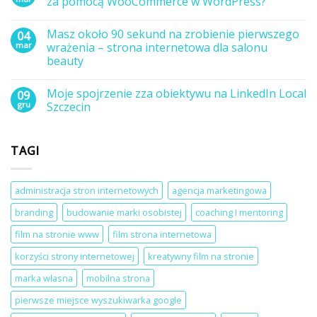
za pomocą WooCommerce w WordPress?
jak
przygotować
mądrze
się
Brak
delegować
do
komentarzy
Masz około 90 sekund na zrobienie pierwszego
04
zadania
stworzenia
do
technologii?
pierwszej
Jak
mar
wrażenia – strona internetowa dla salonu
strony
zacząć
beauty
internetowej
sprzedawać
z
produkty
Brak
webmasterem?
cyfrowe
komentarzy
i
Moje spojrzenie zza obiektywu na LinkedIn Local
09
do
kursy
Masz
gru
Szczecin
za
około
pomocą
90
Brak
WooCommerce
sekund
komentarzy
w
na
do
WordPress?
TAGI
zrobienie
Moje
pierwszego
spojrzenie
wrażenia
zza
–
obiektywu
strona
na
administracja stron internetowych
agencja marketingowa
internetowa
LinkedIn
dla
Local
branding
budowanie marki osobistej
coaching I mentoring
salonu
Szczecin
beauty
film na stronie www
film strona internetowa
korzyści strony internetowej
kreatywny film na stronie
marka własna
mobilna strona
pierwsze miejsce wyszukiwarka google