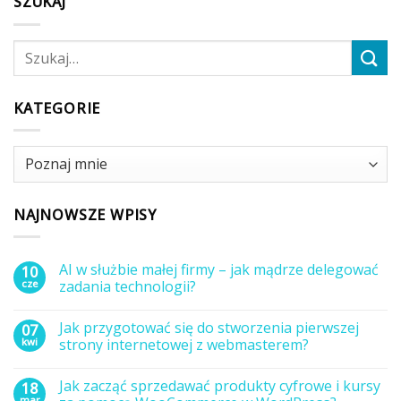
SZUKAJ
KATEGORIE
Kategorie
NAJNOWSZE WPISY
AI w służbie małej firmy – jak mądrze delegować
10
cze
zadania technologii?
Brak
komentarzy
Jak przygotować się do stworzenia pierwszej
07
do
AI
kwi
strony internetowej z webmasterem?
w
służbie
Brak
małej
komentarzy
Jak zacząć sprzedawać produkty cyfrowe i kursy
18
firmy
do
–
Jak
mar