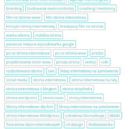
internetowa
LinkedIn
dla
Local
branding
budowanie marki osobistej
coaching I mentoring
salonu
Szczecin
beauty
film na stronie www
film strona internetowa
korzyści strony internetowej
kreatywny film na stronie
marka własna
mobilna strona
pierwsze miejsce wyszukiwarka google
po co strona internetowa
po co strona www
prestiż
projektowanie stron www
prosta strona
reelsy
rolki
rozbudowana strona
seo
Sklep internetowy na zamówienie
social media
strona internetowa
strona internetowa na raty
strona internetowa z blogiem
strona wizytówka
strona wordpress
strona www
strony internetowe
Strony internetowe dla firm
Strony internetowe na zamówienie
strony internetowe Wordpress
szkolenia i konsultacje
tiktoki
Tworzenie stron internetowych
UX design
Webmasterka