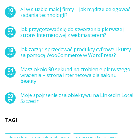
AI w służbie małej firmy – jak mądrze delegować
10
cze
zadania technologii?
Brak
komentarzy
Jak przygotować się do stworzenia pierwszej
07
do
AI
kwi
strony internetowej z webmasterem?
w
służbie
Brak
małej
komentarzy
Jak zacząć sprzedawać produkty cyfrowe i kursy
18
firmy
do
–
Jak
mar
za pomocą WooCommerce w WordPress?
jak
przygotować
mądrze
się
Brak
delegować
do
komentarzy
Masz około 90 sekund na zrobienie pierwszego
04
zadania
stworzenia
do
technologii?
pierwszej
Jak
mar
wrażenia – strona internetowa dla salonu
strony
zacząć
beauty
internetowej
sprzedawać
z
produkty
Brak
webmasterem?
cyfrowe
komentarzy
i
Moje spojrzenie zza obiektywu na LinkedIn Local
09
do
kursy
Masz
gru
Szczecin
za
około
pomocą
90
Brak
WooCommerce
sekund
komentarzy
w
na
do
WordPress?
TAGI
zrobienie
Moje
pierwszego
spojrzenie
wrażenia
zza
–
obiektywu
strona
na
administracja stron internetowych
agencja marketingowa