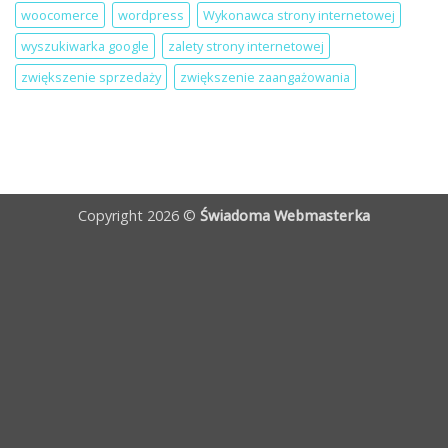
woocomerce
wordpress
Wykonawca strony internetowej
wyszukiwarka google
zalety strony internetowej
zwiększenie sprzedaży
zwiększenie zaangażowania
Copyright 2026 ©
Świadoma Webmasterka