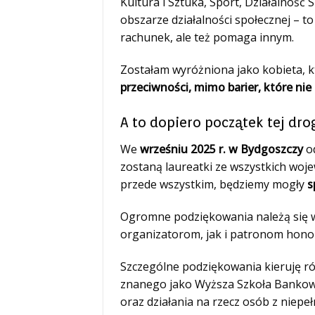
Kultura i Sztuka, Sport, Działalność 
obszarze działalności społecznej – to 
rachunek, ale też pomaga innym.
Zostałam wyróżniona jako kobieta, k
przeciwności, mimo barier, które ni
A to dopiero początek tej dro
We
wrześniu 2025 r. w Bydgoszczy
od
zostaną laureatki ze wszystkich woj
przede wszystkim, będziemy mogły
s
Ogromne podziękowania należą się w
organizatorom, jak i patronom hono
Szczególne podziękowania kieruję r
znanego jako Wyższa Szkoła Bankowa 
oraz działania na rzecz osób z niep