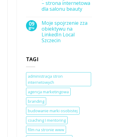
produkty
– strona internetowa
cyfrowe
dla salonu beauty
i
kursy
Brak
za
komentarzy
pomocą
Moje spojrzenie zza
09
do
WooCommerce
Masz
gru
obiektywu na
w
około
WordPress?
LinkedIn Local
90
sekund
Szczecin
na
zrobienie
Brak
pierwszego
komentarzy
do
wrażenia
TAGI
Moje
–
spojrzenie
strona
zza
internetowa
obiektywu
dla
na
salonu
administracja stron
LinkedIn
beauty
internetowych
Local
Szczecin
agencja marketingowa
branding
budowanie marki osobistej
coaching I mentoring
film na stronie www