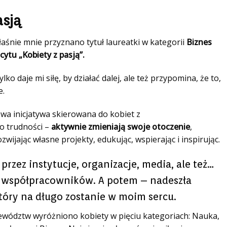
asją
aśnie mnie przyznano tytuł laureatki w kategorii
Biznes
cytu „Kobiety z pasją”.
o daje mi siłę, by działać dalej, ale też przypomina, że to,
e.
owa inicjatywa skierowana do kobiet z
o trudności –
aktywnie zmieniają swoje otoczenie
,
zwijając własne projekty, edukując, wspierając i inspirując.
rzez instytucje, organizacje, media, ale też…
ół, współpracowników. A potem – nadeszła
który na długo zostanie w moim sercu.
ewództw wyróżniono kobiety w pięciu kategoriach: Nauka,