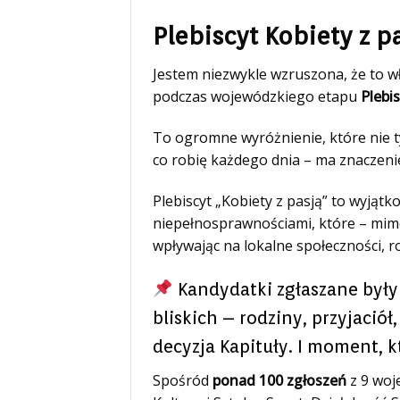
Plebiscyt Kobiety z p
Jestem niezwykle wzruszona, że to wł
podczas wojewódzkiego etapu
Plebis
To ogromne wyróżnienie, które nie tylk
co robię każdego dnia – ma znaczeni
Plebiscyt „Kobiety z pasją” to wyjątk
niepełnosprawnościami, które – mim
wpływając na lokalne społeczności, ro
Kandydatki zgłaszane były p
bliskich – rodziny, przyjaci
decyzja Kapituły. I moment, 
Spośród
ponad 100 zgłoszeń
z 9 woj