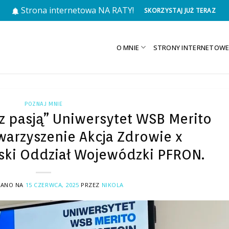
Strona internetowa NA RATY!
SKORZYSTAJ JUŻ TERAZ
O MNIE
STRONY INTERNETOW
POZNAJ MNIE
 z pasją” Uniwersytet WSB Merito
warzyszenie Akcja Zdrowie x
ki Oddział Wojewódzki PFRON.
WANO NA
15 CZERWCA, 2025
PRZEZ
NIKOLA