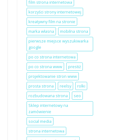
film strona internetowa
korzyści strony internetowej
kreatywny film na stronie
marka własna
mobilna strona
pierwsze miejsce wyszukiwarka
google
po co strona internetowa
po co strona www
prestiż
projektowanie stron www
prosta strona
reelsy
rolki
rozbudowana strona
seo
Sklep internetowy na
zamówienie
social media
strona internetowa