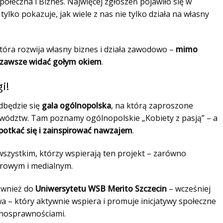
Społeczna i Biznes. Najwięcej zgłoszeń pojawiło się w
tylko pokazuje, jak wiele z nas nie tylko działa na własny
tóra rozwija własny biznes i działa zawodowo –
mimo
e zawsze widać gołym okiem
.
gi!
będzie się
gala ogólnopolska
, na którą zaproszone
ewództw. Tam poznamy ogólnopolskie „Kobiety z pasją” – a
potkać się i zainspirować nawzajem
.
szystkim, którzy wspierają ten projekt – zarówno
rowym i medialnym.
ównież do
Uniwersytetu WSB Merito Szczecin
– wcześniej
– który aktywnie wspiera i promuje inicjatywy społeczne
ełnosprawnościami.