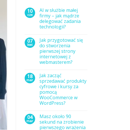
AI w służbie małej
10
cze
firmy – jak mądrze
delegować zadania
technologii?
Brak
komentarzy
Jak przygotować się
07
do
AI
kwi
do stworzenia
w
pierwszej strony
służbie
małej
internetowej z
firmy
webmasterem?
–
jak
Brak
mądrze
komentarzy
delegować
Jak zacząć
18
do
zadania
Jak
mar
sprzedawać produkty
technologii?
przygotować
cyfrowe i kursy za
się
do
pomocą
stworzenia
WooCommerce w
pierwszej
strony
WordPress?
internetowej
Brak
z
komentarzy
webmasterem?
Masz około 90
04
do
Jak
mar
sekund na zrobienie
zacząć
pierwszego wrażenia
sprzedawać