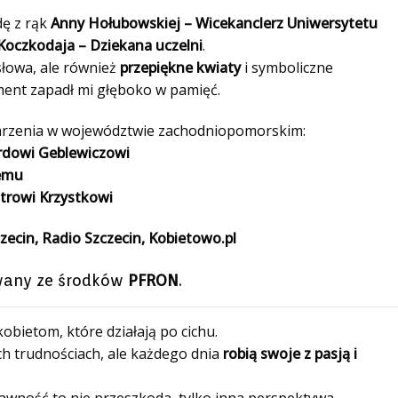
ę z rąk
Anny Hołubowskiej – Wicekanclerz Uniwersytetu
 Koczkodaja – Dziekana uczelni
.
słowa, ale również
przepiękne kwiaty
i symboliczne
ment zapadł mi głęboko w pamięć.
darzenia w województwie zachodniopomorskim:
rdowi Geblewiczowi
emu
trowi Krzystkowi
zecin, Radio Szczecin, Kobietowo.pl
owany ze środków
PFRON
.
bietom, które działają po cichu.
h trudnościach, ale każdego dnia
robią swoje z pasją i
awność to nie przeszkoda, tylko inna perspektywa.