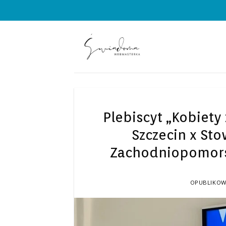
Przewiń
do
zawartości
Plebiscyt „Kobiety
Szczecin x Sto
Zachodniopomors
OPUBLIKO