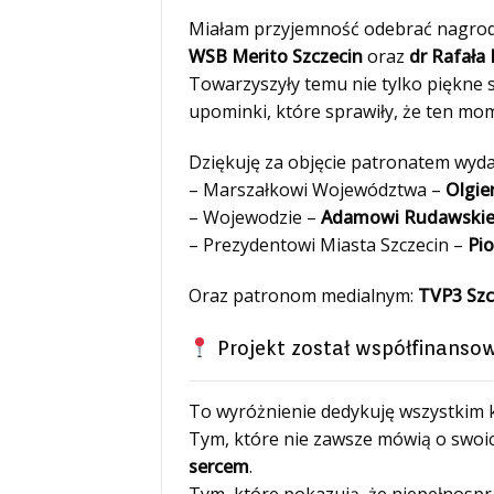
Miałam przyjemność odebrać nagrod
WSB Merito Szczecin
oraz
dr Rafała
Towarzyszyły temu nie tylko piękne 
upominki, które sprawiły, że ten mo
Dziękuję za objęcie patronatem wy
– Marszałkowi Województwa –
Olgie
– Wojewodzie –
Adamowi Rudawski
– Prezydentowi Miasta Szczecin –
Pio
Oraz patronom medialnym:
TVP3 Szc
Projekt został współfinans
To wyróżnienie dedykuję wszystkim ko
Tym, które nie zawsze mówią o swoic
sercem
.
Tym, które pokazują, że niepełnospr