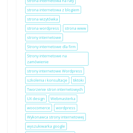
strona internetowa na raty
strona internetowa z blogiem
strona wizytówka
strona wordpress
strona www
strony internetowe
Strony internetowe dla firm
Strony internetowe na
zamówienie
strony internetowe Wordpress
szkolenia i konsultacje
tiktoki
Tworzenie stron internetowych
UX design
Webmasterka
woocomerce
wordpress
Wykonawca strony internetowej
wyszukiwarka google